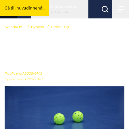
Västsvenska
Gå till huvudinnehåll
Byt förbund här
Svenska IBF
/
Nyheter
/
Utveckling
Nu lanseras
övningsbanken – hitta
färdiga övningar
Publicerad
2026-01-13
Uppdaterad 2026-01-13