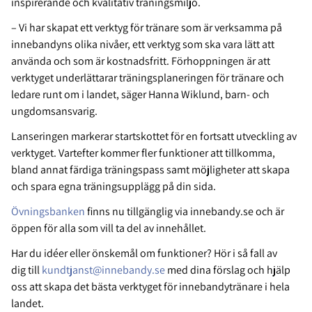
inspirerande och kvalitativ träningsmiljö.
– Vi har skapat ett verktyg för tränare som är verksamma på
innebandyns olika nivåer, ett verktyg som ska vara lätt att
använda och som är kostnadsfritt. Förhoppningen är att
verktyget underlättarar träningsplaneringen för tränare och
ledare runt om i landet, säger Hanna Wiklund, barn- och
ungdomsansvarig.
Lanseringen markerar startskottet för en fortsatt utveckling av
verktyget. Vartefter kommer fler funktioner att tillkomma,
bland annat färdiga träningspass samt möjligheter att skapa
och spara egna träningsupplägg på din sida.
Övningsbanken
finns nu tillgänglig via innebandy.se och är
öppen för alla som vill ta del av innehållet.
Har du idéer eller önskemål om funktioner? Hör i så fall av
dig
till
kundtjanst@innebandy.se
med dina förslag och hjälp
oss att skapa det bästa verktyget för innebandytränare i hela
landet.