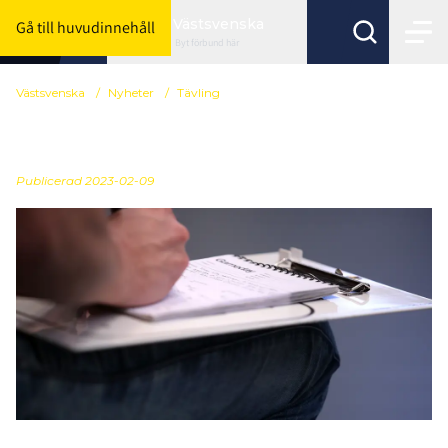
Västsvenska
Gå till huvudinnehåll
Byt förbund här
Västsvenska
/
Nyheter
/
Tävling
Kontroll av ledarlicens
Publicerad
2023-02-09