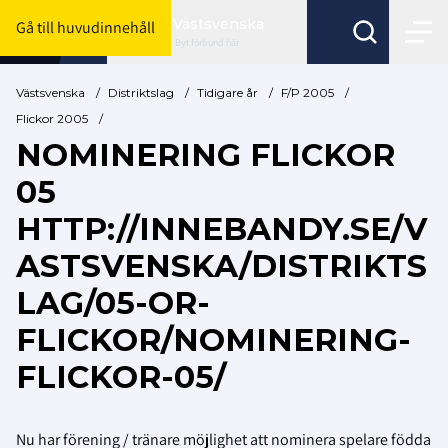
Västsvenska
Gå till huvudinnehåll
Byt förbund här
Västsvenska
/
Distriktslag
/
Tidigare år
/
F/P 2005
/
Flickor 2005
/
NOMINERING FLICKOR
05
HTTP://INNEBANDY.SE/V
ASTSVENSKA/DISTRIKTS
LAG/05-OR-
FLICKOR/NOMINERING-
FLICKOR-05/
Nu har förening / tränare möjlighet att nominera spelare födda