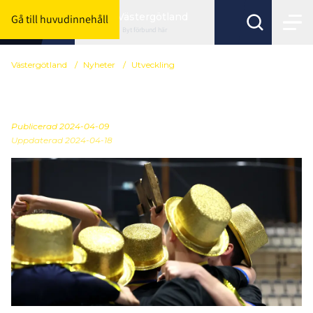
Västergötland
Gå till huvudinnehåll
Byt förbund här
Västergötland
/
Nyheter
/
Utveckling
Seriesegrare 2023/2024
Publicerad
2024-04-09
Uppdaterad 2024-04-18