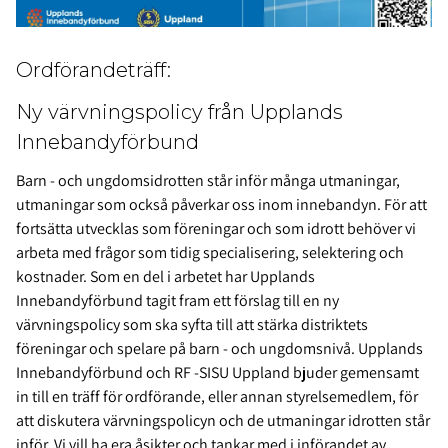
Ordförandeträff:
Ny värvningspolicy från Upplands
Innebandyförbund
Barn - och ungdomsidrotten står inför många utmaningar,
utmaningar som också påverkar oss inom innebandyn. För att
fortsätta utvecklas som föreningar och som idrott behöver vi
arbeta med frågor som tidig specialisering, selektering och
kostnader. Som en del i arbetet har Upplands
Innebandyförbund tagit fram ett förslag till en ny
värvningspolicy som ska syfta till att stärka distriktets
föreningar och spelare på barn - och ungdomsnivå. Upplands
Innebandyförbund och RF -SISU Uppland bjuder gemensamt
in till en träff för ordförande, eller annan styrelsemedlem, för
att diskutera värvningspolicyn och de utmaningar idrotten står
inför. Vi vill ha era åsikter och tankar med i införandet av