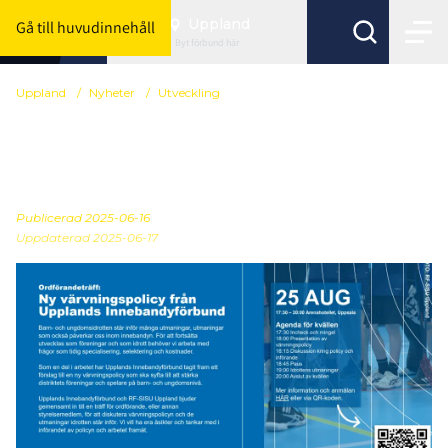
Uppland
Gå till huvudinnehåll
Byt förbund här
Uppland
/
Nyheter
/
Utveckling
Ordförandeträff:
Värvningspolicy UIBF
Publicerad
2025-06-16
Uppdaterad 2025-06-17