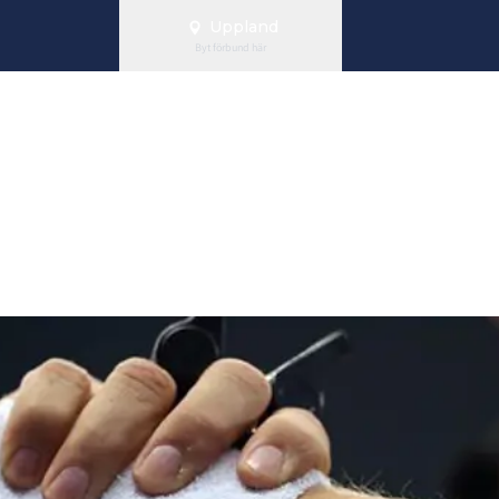
Uppland
Byt förbund här
re på plats