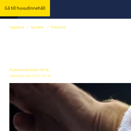
Gå till huvudinnehåll
Uppland
/
Nyheter
/
Förbund
Ny medarbeta
Publicerad
2025-09-16
Uppdaterad 2025-09-16