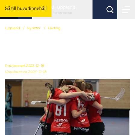
Uppland
Gå till huvudinnehåll
Byt förbund här
Uppland
/
Nyheter
/
Tävling
Flickor röd div 5 - nya
grupper klara
Publicerad
2023-12-18
Uppdaterad 2023-12-18