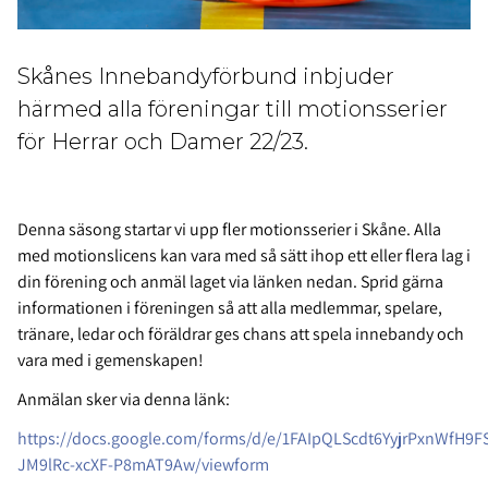
Skånes Innebandyförbund inbjuder
härmed alla föreningar till motionsserier
för Herrar och Damer 22/23.
Denna säsong startar vi upp fler motionsserier i Skåne. Alla
med motionslicens kan vara med så sätt ihop ett eller flera lag i
din förening och anmäl laget via länken nedan. Sprid gärna
informationen i föreningen så att alla medlemmar, spelare,
tränare, ledar och föräldrar ges chans att spela innebandy och
vara med i gemenskapen!
Anmälan sker via denna länk:
https://docs.google.com/forms/d/e/1FAIpQLScdt6YyjrPxnWfH9
JM9lRc-xcXF-P8mAT9Aw/viewform