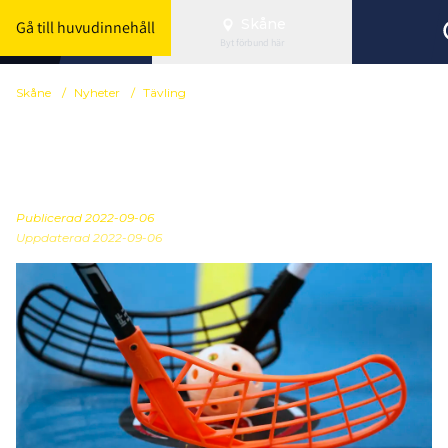
Skåne
Gå till huvudinnehåll
Byt förbund här
Skåne
/
Nyheter
/
Tävling
Inbjudan till
motionsserier 22/23
Publicerad
2022-09-06
Uppdaterad 2022-09-06