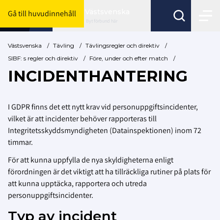
Västsvenska
Gå till huvudinnehåll
Byt förbund här
Västsvenska
/
Tävling
/
Tävlingsregler och direktiv
/
SIBF: s regler och direktiv
/
Före, under och efter match
/
INCIDENTHANTERING
I GDPR finns det ett nytt krav vid personuppgiftsincidenter,
vilket är att incidenter behöver rapporteras till
Integritetsskyddsmyndigheten (Datainspektionen) inom 72
timmar.
För att kunna uppfylla de nya skyldigheterna enligt
förordningen är det viktigt att ha tillräckliga rutiner på plats för
att kunna upptäcka, rapportera och utreda
personuppgiftsincidenter.
Typ av incident