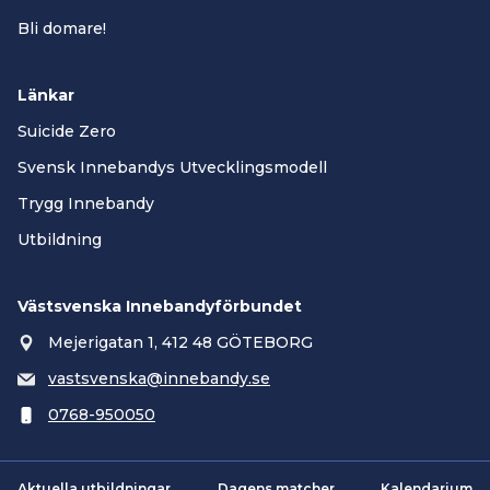
Bli domare!
Länkar
Suicide Zero
Svensk Innebandys Utvecklingsmodell
Trygg Innebandy
Utbildning
Västsvenska Innebandyförbundet
Mejerigatan 1, 412 48 GÖTEBORG
vastsvenska@innebandy.se
0768-950050
Aktuella utbildningar
Dagens matcher
Kalendarium