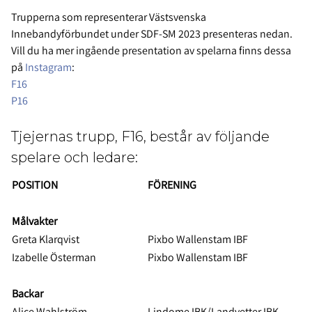
Trupperna som representerar Västsvenska
Innebandyförbundet under SDF-SM 2023 presenteras nedan.
Vill du ha mer ingående presentation av spelarna finns dessa
på
Instagram
:
F16
P16
Tjejernas trupp, F16, består av följande
spelare och ledare:
POSITION
FÖRENING
Målvakter
Greta Klarqvist
Pixbo Wallenstam IBF
Izabelle Österman
Pixbo Wallenstam IBF
Backar
Alice Wahlström
Lindome IBK/Landvetter IBK