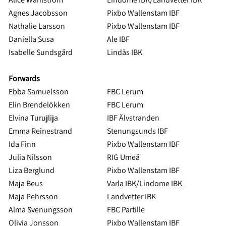
Agnes Jacobsson
Pixbo Wallenstam IBF
Nathalie Larsson
Pixbo Wallenstam IBF
Daniella Susa
Ale IBF
Isabelle Sundsgård
Lindås IBK
Forwards
Ebba Samuelsson
FBC Lerum
Elin Brendelökken
FBC Lerum
Elvina Turujlija
IBF Älvstranden
Emma Reinestrand
Stenungsunds IBF
Ida Finn
Pixbo Wallenstam IBF
Julia Nilsson
RIG Umeå
Liza Berglund
Pixbo Wallenstam IBF
Maja Beus
Varla IBK/Lindome IBK
Maja Pehrsson
Landvetter IBK
Alma Svenungsson
FBC Partille
Olivia Jonsson
Pixbo Wallenstam IBF