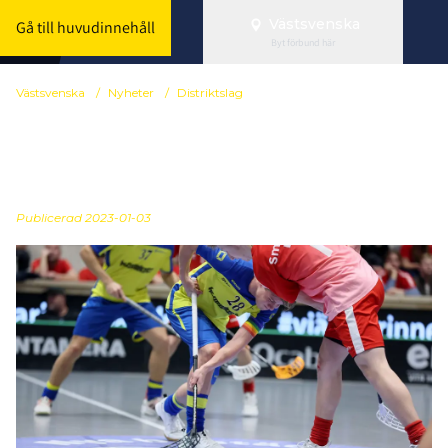
Västsvenska
Gå till huvudinnehåll
Byt förbund här
Västsvenska
/
Nyheter
/
Distriktslag
SDF-SM 5-8 januari 2023
- trupper och info
Publicerad
2023-01-03