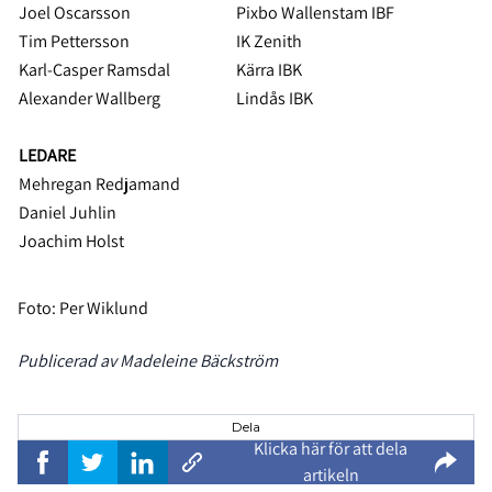
Joel Oscarsson
Pixbo Wallenstam IBF
Tim Pettersson
IK Zenith
Karl-Casper Ramsdal
Kärra IBK
Alexander Wallberg
Lindås IBK
LEDARE
Mehregan Redjamand
Daniel Juhlin
Joachim Holst
Foto: Per Wiklund
Publicerad av Madeleine Bäckström
Dela
Klicka här för att dela
artikeln