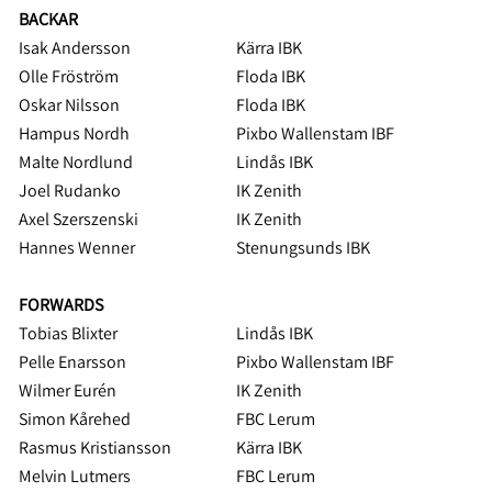
BACKAR
Isak Andersson
Kärra IBK
Olle Fröström
Floda IBK
Oskar Nilsson
Floda IBK
Hampus Nordh
Pixbo Wallenstam IBF
Malte Nordlund
Lindås IBK
Joel Rudanko
IK Zenith
Axel Szerszenski
IK Zenith
Hannes Wenner
Stenungsunds IBK
FORWARDS
Tobias Blixter
Lindås IBK
Pelle Enarsson
Pixbo Wallenstam IBF
Wilmer Eurén
IK Zenith
Simon Kårehed
FBC Lerum
Rasmus Kristiansson
Kärra IBK
Melvin Lutmers
FBC Lerum