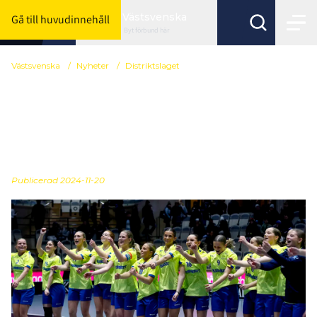
Västsvenska
Gå till huvudinnehåll
Byt förbund här
Västsvenska
/
Nyheter
/
Distriktslaget
Påminnelse: Nu är det
dags att nominera
spelare födda 2009
Publicerad
2024-11-20