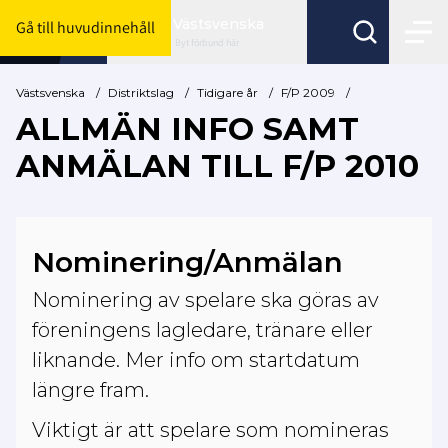
Västsvenska
Gå till huvudinnehåll
Byt förbund här
Västsvenska
/
Distriktslag
/
Tidigare år
/
F/P 2009
/
ALLMÄN INFO SAMT
ANMÄLAN TILL F/P 2010
Nominering/Anmälan
Nominering av spelare ska göras av
föreningens lagledare, tränare eller
liknande. Mer info om startdatum
längre fram.
Viktigt är att spelare som nomineras