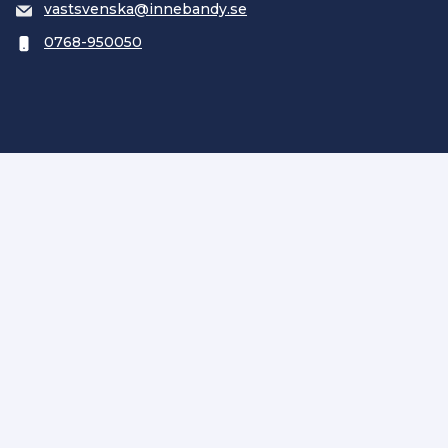
vastsvenska@innebandy.se
0768-950050