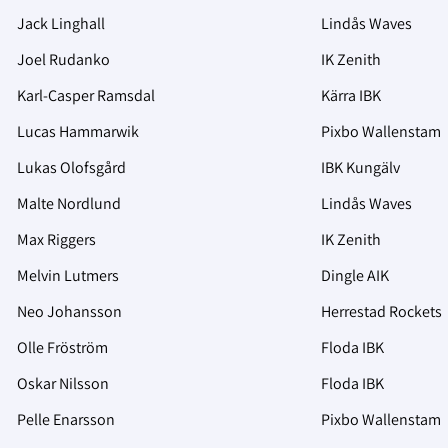
Jack Linghall
Lindås Waves
Joel Rudanko
IK Zenith
Karl-Casper Ramsdal
Kärra IBK
Lucas Hammarwik
Pixbo Wallenstam
Lukas Olofsgård
IBK Kungälv
Malte Nordlund
Lindås Waves
Max Riggers
IK Zenith
Melvin Lutmers
Dingle AIK
Neo Johansson
Herrestad Rockets
Olle Fröström
Floda IBK
Oskar Nilsson
Floda IBK
Pelle Enarsson
Pixbo Wallenstam