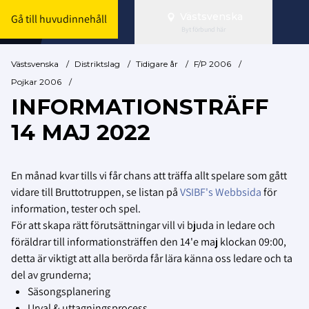
Västsvenska
Gå till huvudinnehåll
Byt förbund här
Västsvenska
/
Distriktslag
/
Tidigare år
/
F/P 2006
/
Pojkar 2006
/
INFORMATIONSTRÄFF
14 MAJ 2022
En månad kvar tills vi får chans att träffa allt spelare som gått
vidare till Bruttotruppen, se listan på
VSIBF's Webbsida
för
information, tester och spel.
För att skapa rätt förutsättningar vill vi bjuda in ledare och
föräldrar till informationsträffen den 14'e maj klockan 09:00,
detta är viktigt att alla berörda får lära känna oss ledare och ta
del av grunderna;
Säsongsplanering
Urval & uttagningsprocess