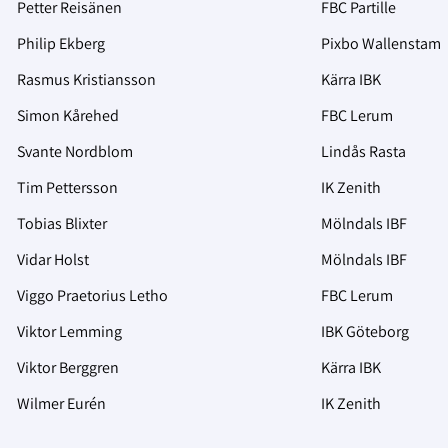
Petter Reisänen
FBC Partille
Philip Ekberg
Pixbo Wallenstam
Rasmus Kristiansson
Kärra IBK
Simon Kårehed
FBC Lerum
Svante Nordblom
Lindås Rasta
Tim Pettersson
IK Zenith
Tobias Blixter
Mölndals IBF
Vidar Holst
Mölndals IBF
Viggo Praetorius Letho
FBC Lerum
Viktor Lemming
IBK Göteborg
Viktor Berggren
Kärra IBK
Wilmer Eurén
IK Zenith