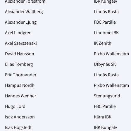
Alexander Forsström
IBK Kungälv
Alexander Wallberg
Lindås Rasta
Alexander Ljung
FBC Partille
Axel Lindgren
Lindome IBK
Axel Szerszenski
IK Zenith
David Hansson
Pixbo Wallenstam
Elias Tornberg
Utbynäs SK
Eric Thornander
Lindås Rasta
Hampus Nordh
Pixbo Wallenstam
Hannes Wenner
Stenungsund
Hugo Lord
FBC Partille
Isak Andersson
Kärra IBK
Isak Högstedt
IBK Kungälv