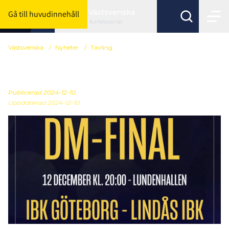
Västsvenska
Gå till huvudinnehåll
Byt förbund här
Västsvenska
/
Nyheter
/
Tävling
Herrarnas DM-final
Publicerad
2024-12-10
Uppdaterad 2024-12-10