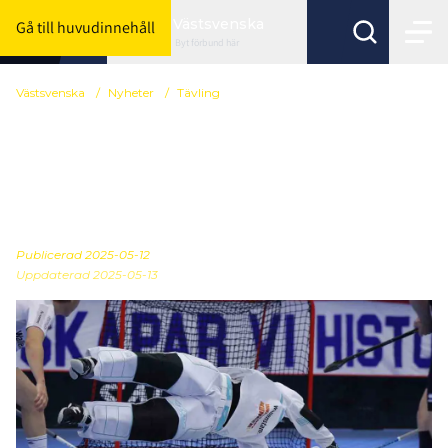
Västsvenska
Gå till huvudinnehåll
Byt förbund här
Västsvenska
/
Nyheter
/
Tävling
Anmälan till
Juniorallsvenskan och
Ungdoms-SM 2025/26
Publicerad
2025-05-12
Uppdaterad 2025-05-13