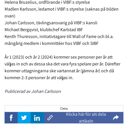
Helena Bruzelius, ordförande i VIBF:s styrelse
Madlen Karlsson, ledamot i VIBF:s styrelse (saknas på bilden
ovan)
Johan Carlsson, tävlingsansvarig på VIBF:s kansli
Michael Bergqvist, klubbchef Karlstad IBF
Kenth Thuresson, initiativtagare till Wall of Fame och bl.a.
mångårig medlem i kommittéer hos VIBF och SIBF
År 1 (2023) och år 2 (2024) kommer sex personer per år att
väljas in och av dessa ska det vara fyra spelare per år. Därefter
kommer uttagningarna ske vartannat år (jämna år) och då
kommer 2-3 personer år att väljas in.
Publicerad av Johan Carlsson
Dela
Klicka här för att dela
artikeln