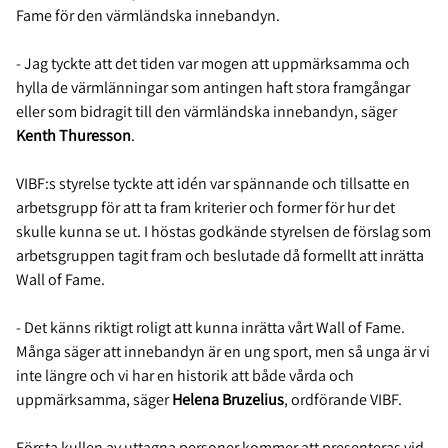
Fame för den värmländska innebandyn.
- Jag tyckte att det tiden var mogen att uppmärksamma och
hylla de värmlänningar som antingen haft stora framgångar
eller som bidragit till den värmländska innebandyn, säger
Kenth Thuresson
.
VIBF:s styrelse tyckte att idén var spännande och tillsatte en
arbetsgrupp för att ta fram kriterier och former för hur det
skulle kunna se ut. I höstas godkände styrelsen de förslag som
arbetsgruppen tagit fram och beslutade då formellt att inrätta
Wall of Fame.
- Det känns riktigt roligt att kunna inrätta vårt Wall of Fame.
Många säger att innebandyn är en ung sport, men så unga är vi
inte längre och vi har en historik att både vårda och
uppmärksamma, säger
Helena Bruzelius
, ordförande VIBF.
Första kullen av uttagna personer kommer att presenteras vid