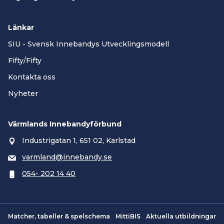
Länkar
SIU - Svensk Innebandys Utvecklingsmodell
Fifty/Fifty
Kontakta oss
Nyheter
Värmlands Innebandyförbund
Industrigatan 1, 651 02, Karlstad
varmland@innebandy.se
054- 202 14 40
Matcher, tabeller & spelschema
MittiBIS
Aktuella utbildningar
Smartsvar AI