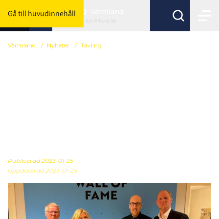
Värmland
Gå till huvudinnehåll
Byt förbund här
Värmland
/
Nyheter
/
Tävling
Värmlands
Innebandyförbund
inrättar "Värmländsk
innebandys Wall of
Fame"
Publicerad
2023-01-25
Uppdaterad 2023-01-25