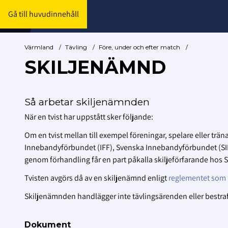
Gå till huvudinnehåll
Värmland
/
Tävling
/
Före, under och efter match
/
SKILJENÄMND
Så arbetar skiljenämnden
När en tvist har uppstått sker följande:
Om en tvist mellan till exempel föreningar, spelare eller trä
Innebandyförbundet (IFF), Svenska Innebandyförbundet (SIB
genom förhandling får en part påkalla skiljeförfarande hos S
Tvisten avgörs då av en skiljenämnd enligt
reglementet som f
Skiljenämnden handlägger inte tävlingsärenden eller bestr
Dokument