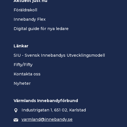
Aktuellt just nu
Föräldrakoll
Innebandy Flex
Digital guide för nya ledare
Länkar
SIU - Svensk Innebandys Utvecklingsmodell
Fifty/Fifty
Kontakta oss
Nyheter
Värmlands Innebandyförbund
Industrigatan 1, 651 02, Karlstad
varmland@innebandy.se