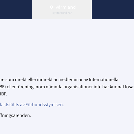
Värmland
Byt förbund här
nare som direkt eller indirekt är medlemmar av Internationella
F) eller förening inom nämnda organisationer inte har kunnat lösa
IBF.
astställts av Förbundsstyrelsen.
affningsärenden.