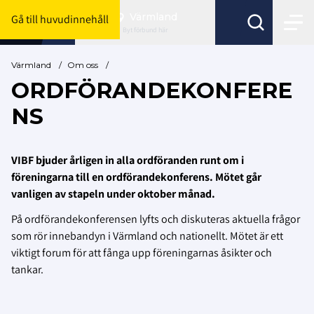
Värmland
Gå till huvudinnehåll
Byt förbund här
Värmland
/
Om oss
/
ORDFÖRANDEKONFERE
NS
VIBF bjuder årligen in alla ordföranden runt om i
föreningarna till en ordförandekonferens. Mötet går
vanligen av stapeln under oktober månad.
På ordförandekonferensen lyfts och diskuteras aktuella frågor
som rör innebandyn i Värmland och nationellt. Mötet är ett
viktigt forum för att fånga upp föreningarnas åsikter och
tankar.