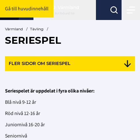
Värmland
Gå till huvudinnehåll
Byt förbund här
Värmland
/
Tävling
/
SERIESPEL
FLER SIDOR OM SERIESPEL
Seriespelet är uppdelat i fyra olika nivåer:
Blå nivå 9-12 år
Röd nivå 12-16 år
Juniornivå 16-20 år
Seniornivå