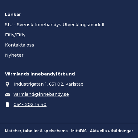
Länkar
SIU - Svensk Innebandys Utvecklingsmodell
Fifty/Fifty
Kontakta oss
Nyheter
Värmlands Innebandyförbund
Industrigatan 1, 651 02, Karlstad
varmland@innebandy.se
054- 202 14 40
Matcher, tabeller & spelschema
MittiBIS
Aktuella utbildningar
Smartsvar AI