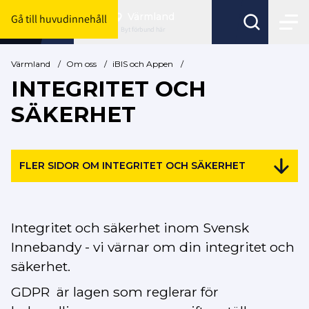
Värmland
Gå till huvudinnehåll
Byt förbund här
Värmland
/
Om oss
/
iBIS och Appen
/
INTEGRITET OCH
SÄKERHET
FLER SIDOR OM INTEGRITET OCH SÄKERHET
Integritet och säkerhet inom Svensk
Innebandy - vi värnar om din integritet och
säkerhet.
GDPR är
lagen som reglerar för