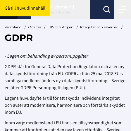
Värmland
Gå till huvudinnehåll
Byt förbund här
Värmland
/
Om oss
/
iBIS och Appen
/
Integritet och säkerhet
/
GDPR
- Lagen om behandling av personuppgifter
GDPR står för General Data Protection Regulation och är en ny
dataskyddsförordning från EU. GDPR är från 25 maj 2018 EU:s
samtliga medlemsländers nya dataskyddsförordning. I Sverige
ersätter GDPR Personuppgiftslagen (PUL).
Lagens huvudsyfte är till för att skydda individens integritet
och avser att modernisera, harmonisera och förstärka skyddet
inom EU.
Inom varje medlemsland i EU finns en tillsynsmyndighet som
kommer att kontrollera att den nya lagen efterföljs. I Sverige