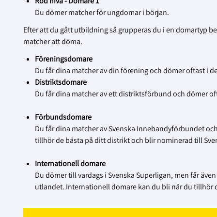
Röd nivå - Domare 1
Du dömer matcher för ungdomar i början.
Efter att du gått utbildning så grupperas du i en domartyp ber
matcher att döma.
Föreningsdomare
Du får dina matcher av din förening och dömer oftast i d
Distriktsdomare
Du får dina matcher av ett distriktsförbund och dömer ofta
Förbundsdomare
Du får dina matcher av Svenska Innebandyförbundet och
tillhör de bästa på ditt distrikt och blir nominerad till
Internationell domare
Du dömer till vardags i Svenska Superligan, men får äve
utlandet. Internationell domare kan du bli när du tillhö