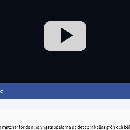
re
ma matcher för de allra yngsta spelarna på det som kallas grön och blå