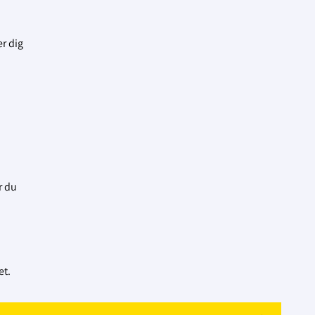
er dig
r du
et.