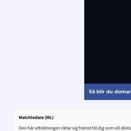
Så blir du doma
Matchledare (ML)
Den här utbildningen riktar sig främst till dig som vill dö