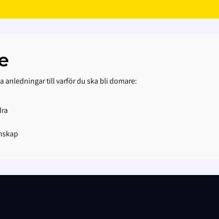
re
 anledningar till varför du ska bli domare:
dra
enskap