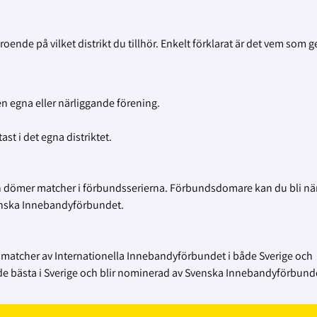
oende på vilket distrikt du tillhör. Enkelt förklarat är det vem som g
en egna eller närliggande förening.
st i det egna distriktet.
 dömer matcher i förbundsserierna. Förbundsdomare kan du bli nä
 Svenska Innebandyförbundet.
n matcher av Internationella Innebandyförbundet i både Sverige och
r de bästa i Sverige och blir nominerad av Svenska Innebandyförbund