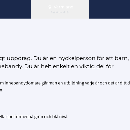
Värmland
Byt förbund här
igt uppdrag. Du är en nyckelperson för att barn,
andy. Du är helt enkelt en viktig del för
 Som innebandydomare går man en utbildning varje år och det är ditt di
n.
la spelformer på grön och blå nivå.