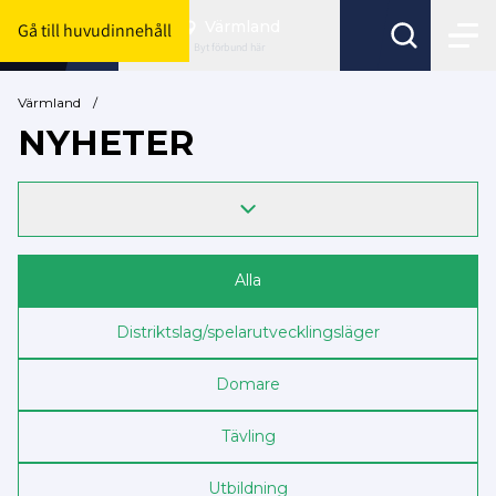
Värmland
Gå till huvudinnehåll
Byt förbund här
Värmland
/
NYHETER
Alla
Distriktslag/spelarutvecklingsläger
Domare
Tävling
Utbildning