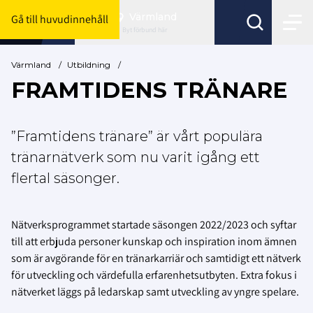
Värmland
Gå till huvudinnehåll
Byt förbund här
Värmland
/
Utbildning
/
FRAMTIDENS TRÄNARE
”Framtidens tränare” är vårt populära
tränarnätverk som nu varit igång ett
flertal säsonger.
Nätverksprogrammet startade säsongen 2022/2023 och syftar
till att erbjuda personer kunskap och inspiration inom ämnen
som är avgörande för en tränarkarriär och samtidigt ett nätverk
för utveckling och värdefulla erfarenhetsutbyten. Extra fokus i
nätverket läggs på ledarskap samt utveckling av yngre spelare.