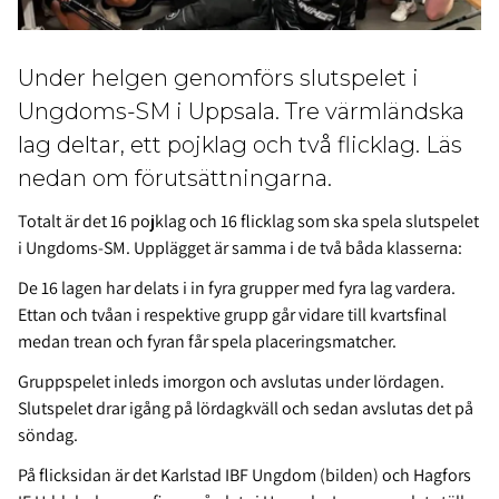
Under helgen genomförs slutspelet i
Ungdoms-SM i Uppsala. Tre värmländska
lag deltar, ett pojklag och två flicklag. Läs
nedan om förutsättningarna.
Totalt är det 16 pojklag och 16 flicklag som ska spela slutspelet
i Ungdoms-SM. Upplägget är samma i de två båda klasserna:
De 16 lagen har delats i in fyra grupper med fyra lag vardera.
Ettan och tvåan i respektive grupp går vidare till kvartsfinal
medan trean och fyran får spela placeringsmatcher.
Gruppspelet inleds imorgon och avslutas under lördagen.
Slutspelet drar igång på lördagkväll och sedan avslutas det på
söndag.
På flicksidan är det Karlstad IBF Ungdom (bilden) och Hagfors