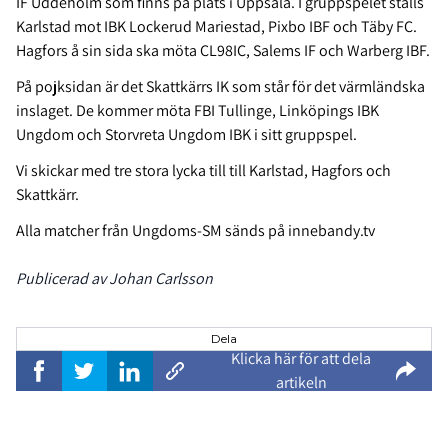
IF Uddeholm som finns på plats i Uppsala. I gruppspelet ställs
Karlstad mot IBK Lockerud Mariestad, Pixbo IBF och Täby FC.
Hagfors å sin sida ska möta CL98IC, Salems IF och Warberg IBF.
På pojksidan är det Skattkärrs IK som står för det värmländska
inslaget. De kommer möta FBI Tullinge, Linköpings IBK
Ungdom och Storvreta Ungdom IBK i sitt gruppspel.
Vi skickar med tre stora lycka till till Karlstad, Hagfors och
Skattkärr.
Alla matcher från Ungdoms-SM sänds på innebandy.tv
Publicerad av Johan Carlsson
Dela
Klicka här för att dela
artikeln