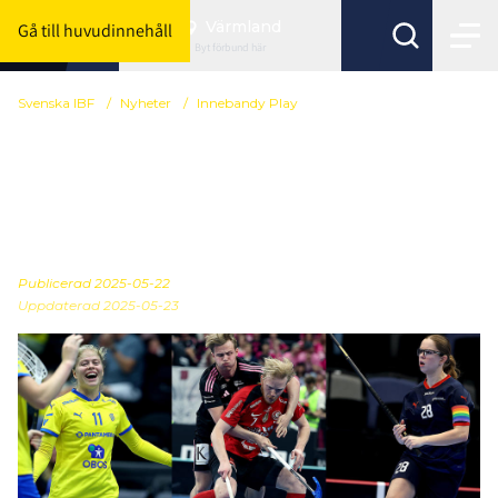
Värmland
Gå till huvudinnehåll
Byt förbund här
Svenska IBF
/
Nyheter
/
Innebandy Play
Svensk innebandys nya
plattform - Innebandy
Play
Publicerad
2025-05-22
Uppdaterad 2025-05-23