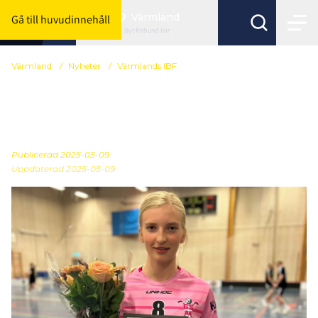
Värmland
Gå till huvudinnehåll
Byt förbund här
Värmland
/
Nyheter
/
Värmlands IBF
Ella Henningsson - Årets
Damjunior
Publicerad
2025-05-09
Uppdaterad 2025-05-09