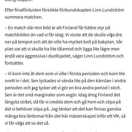
Efter finalförlusten försökte förbundskapten Linn Lundström
summera matchen.
– En match där min bild är att Finland får bättre styr på
matchbilden än vad vi får idag. Vi visste att de skulle vilja dra
ner på tempot och att de ville ha mycket boll på bakplan. Vår
plan var att vi skulle ha lite tålamod och ligga lite lägre men
ändå vara aggressiva i duellspelet, säger Linn Lundström och
fortsätter.
– Vi kom inte åt dem som vi ville i första perioden och kom lite
snett in i det. Sen lyckades vi vända lite på den känslan i andra
perioden och jag tycker att vi gör en bra andra period i stort.
Sen är det små marginaler som avgör. Idag drog Finland det
längsta strået, då får vi credda dem och gå hem och slipa på
det vi behöver slipa på. Jag tänker att det kan finnas ganska
många bra lärdomar från det här mästerskapet inför ett VM, så
vi får välja att se det så.