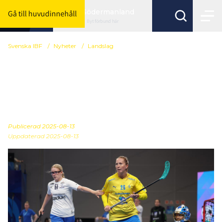
Södermanland
Gå till huvudinnehåll
Byt förbund här
Svenska IBF
/
Nyheter
/
Landslag
Förlust för Sveriges
damer i finalen av The
World Games
Publicerad
2025-08-13
Uppdaterad 2025-08-13