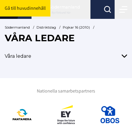
Södermanland
Gå till huvudinnehåll
Byt förbund här
Södermanland
/
Distriktslag
/
Pojkar 16 (2010)
/
VÅRA LEDARE
Våra ledare
Nationella samarbetspartners