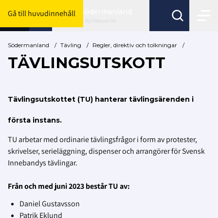
Södermanland
Gå till huvudinnehåll
Byt förbund här
Södermanland
/
Tävling
/
Regler, direktiv och tolkningar
/
TÄVLINGSUTSKOTT
Tävlingsutskottet (TU) hanterar tävlingsärenden i
första instans.
TU arbetar med ordinarie tävlingsfrågor i form av protester,
skrivelser, serieläggning, dispenser och arrangörer för Svensk
Innebandys tävlingar.
Från och med juni 2023 består TU av:
Daniel Gustavsson
Patrik Eklund