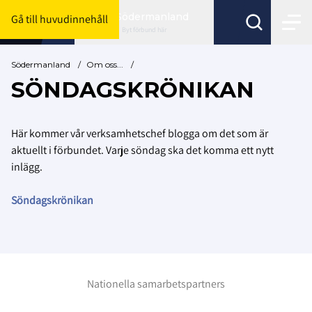
Södermanland
Gå till huvudinnehåll
Byt förbund här
Södermanland
/
Om oss...
/
SÖNDAGSKRÖNIKAN
Här kommer vår verksamhetschef blogga om det som är
aktuellt i förbundet. Varje söndag ska det komma ett nytt
inlägg.
Söndagskrönikan
Nationella samarbetspartners