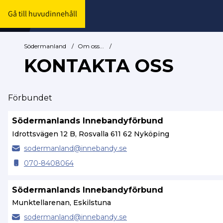
Gå till huvudinnehåll
Södermanland
/
Om oss...
/
KONTAKTA OSS
Förbundet
Södermanlands Innebandyförbund
Idrottsvägen 12 B, Rosvalla 611 62 Nyköping
sodermanland@
innebandy.se
070-8408064
Södermanlands Innebandyförbund
Munktellarenan, Eskilstuna
sodermanland@
innebandy.se