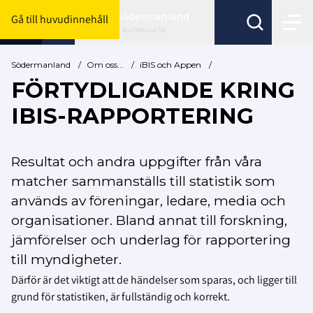
Södermanland
Gå till huvudinnehåll
Byt förbund här
Södermanland
/
Om oss...
/
iBIS och Appen
/
FÖRTYDLIGANDE KRING
IBIS-RAPPORTERING
Resultat och andra uppgifter från våra
matcher sammanställs till statistik som
används av föreningar, ledare, media och
organisationer.
Bland annat till forskning,
jämförelser och underlag för rapportering
till myndigheter.
Därför är det viktigt att de händelser som sparas, och ligger till
grund för statistiken, är fullständig och korrekt.