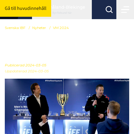
Småland-Blekinge
Gå till huvudinnehåll
Byt förbund här
Svenska IBF
/
Nyheter
/
VM 2024
Så ser grupperna ut till
VM i Malmö
Publicerad
2024-03-05
Uppdaterad 2024-03-05