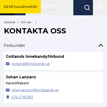
Gotland
Gå till huvudinnehåll
Byt förbund här
Gotland
/
Om oss...
/
KONTAKTA OSS
Förbundet
Gotlands Innebandyförbund
gotland@
innebandy.se
Johan Lanzaro
Kansli/Kassör
johan.
lanzaro@
innebandy.se
076-2783182