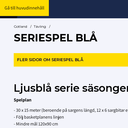
Gå till huvudinnehåll
Gotland
/
Tävling
/
SERIESPEL BLÅ
FLER SIDOR OM SERIESPEL BLÅ
Ljusblå serie säsong
Spelplan
- 30 x 15 meter (beroende på sargens längd, 12 x 6 sargbitar el
- Följ basketplanens linjen
- Mindre mål 120x90 cm