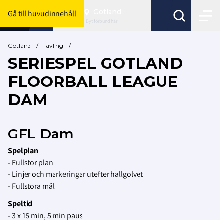
Gotland
Gå till huvudinnehåll
Byt förbund här
Gotland
/
Tävling
/
SERIESPEL GOTLAND
FLOORBALL LEAGUE
DAM
GFL Dam
Spelplan
- Fullstor plan
- Linjer och markeringar utefter hallgolvet
- Fullstora mål
Speltid
- 3 x 15 min, 5 min paus