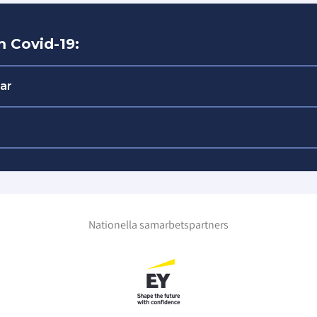
m Covid-19:
ar
sfrågor:
mån-fre 09.00-17.00:
08- 514 274 00
somyndigheten
lger:
ttsförbundet
r 08- 514 274 10
Nationella samarbetspartners
ta tävlingsfrågor under kvällar och helger – kontakta
en först istället för att maila.