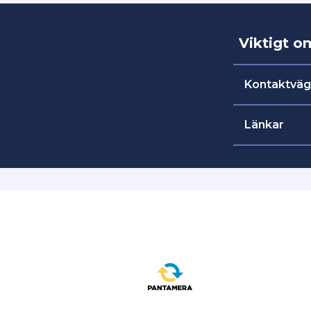
Viktigt o
Kontaktväg
Akuta tävling
Länkar
Kontorstid 
Kundtjänst 
Folkhäl
Kvällar och he
Riksidro
Tävlingsjou
OBS:
Vid aku
tävlingsjour