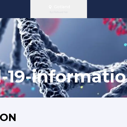
Gotland
Byt förbund här
-19-informati
ION