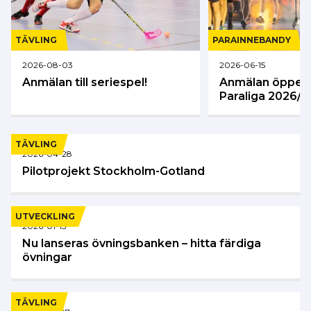
TÄVLING
PARA­INNEBANDY
2026-08-03
2026-06-15
Anmälan till seriespel!
Anmälan öppen t
Paraliga 2026/2
TÄVLING
2026-04-28
Pilotprojekt Stockholm-Gotland
UTVECKLING
2026-01-13
Nu lanseras övningsbanken – hitta färdiga
övningar
TÄVLING