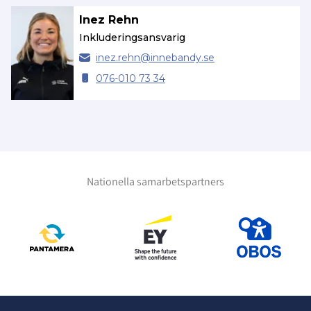
Inez Rehn
Inkluderingsansvarig
inez.
rehn@
innebandy.se
076-010 73 34
Nationella samarbetspartners