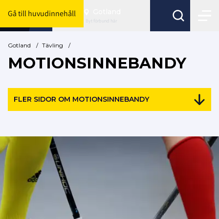
Gotland
Gå till huvudinnehåll
Byt förbund här
Gotland
/
Tävling
/
MOTIONSINNEBANDY
FLER SIDOR OM MOTIONSINNEBANDY