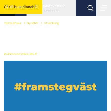
Västsvenska
Gå till huvudinnehåll
Byt förbund här
Västsvenska
/
Nyheter
/
Utveckling
Framsteg Väst 17-18
augusti
Publicerad
2024-06-11