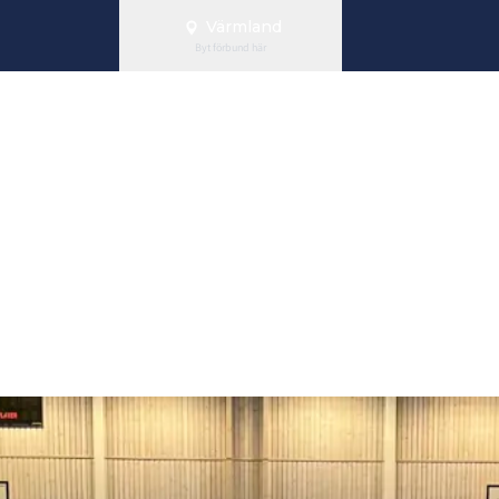
Värmland
Byt förbund här
e kring satsni
lare i förening