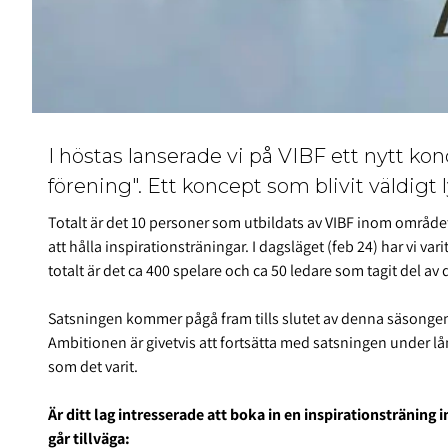
I höstas lanserade vi på VIBF ett nytt kon
förening". Ett koncept som blivit väldigt 
Totalt är det 10 personer som utbildats av VIBF inom området
att hålla inspirationsträningar. I dagsläget (feb 24) har vi var
totalt är det ca 400 spelare och ca 50 ledare som tagit del av
Satsningen kommer pågå fram tills slutet av denna säsongen,
Ambitionen är givetvis att fortsätta med satsningen under lång
som det varit.
Är ditt lag intresserade att boka in en inspirationsträning
går tillväga: