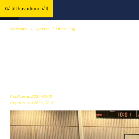
Gå till huvudinnehåll
Värmland
/
Nyheter
/
Utveckling
Stort intress
"Spelarutveck
Publicerad
2024-02-01
Uppdaterad 2024-02-01