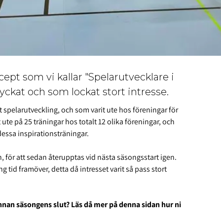
cept som vi kallar "Spelarutvecklare i
lyckat och som lockat stort intresse.
 spelarutveckling, och som varit ute hos föreningar för
it ute på 25 träningar hos totalt 12 olika föreningar, och
 dessa inspirationsträningar.
 för att sedan återupptas vid nästa säsongsstart igen.
 tid framöver, detta då intresset varit så pass stort
 innan säsongens slut? Läs då mer på denna sidan hur ni