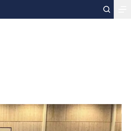
ngen
"!