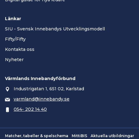
Länkar
SIU - Svensk Innebandys Utvecklingsmodell
Fifty/Fifty
Kontakta oss
Nyheter
Värmlands Innebandyförbund
Industrigatan 1, 651 02, Karlstad
varmland@innebandy.se
054- 202 14 40
Matcher, tabeller & spelschema
MittiBIS
Aktuella utbildningar
Smartsvar AI