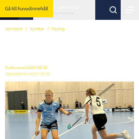
Värmland
Gå till huvudinnehåll
Byt förbund här
Värmland
/
Nyheter
/
Tävling
Preliminära
serieindelningar
Publicerad
2023-05-25
Uppdaterad 2023-05-25