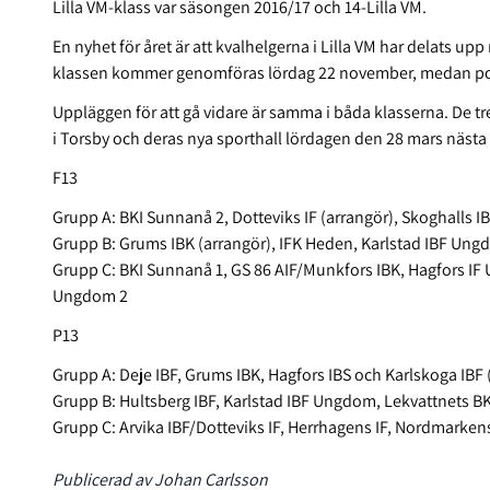
Lilla VM-klass var säsongen 2016/17 och 14-Lilla VM.
En nyhet för året är att kvalhelgerna i Lilla VM har delats up
klassen kommer genomföras lördag 22 november, medan pojk
Uppläggen för att gå vidare är samma i båda klasserna. De tr
i Torsby och deras nya sporthall lördagen den 28 mars nästa 
F13
Grupp A: BKI Sunnanå 2, Dotteviks IF (arrangör), Skoghalls IB
Grupp B: Grums IBK (arrangör), IFK Heden, Karlstad IBF Ung
Grupp C: BKI Sunnanå 1, GS 86 AIF/Munkfors IBK, Hagfors IF 
Ungdom 2
P13
Grupp A: Deje IBF, Grums IBK, Hagfors IBS och Karlskoga IBF 
Grupp B: Hultsberg IBF, Karlstad IBF Ungdom, Lekvattnets BK
Grupp C: Arvika IBF/Dotteviks IF, Herrhagens IF, Nordmarkens
Publicerad av Johan Carlsson