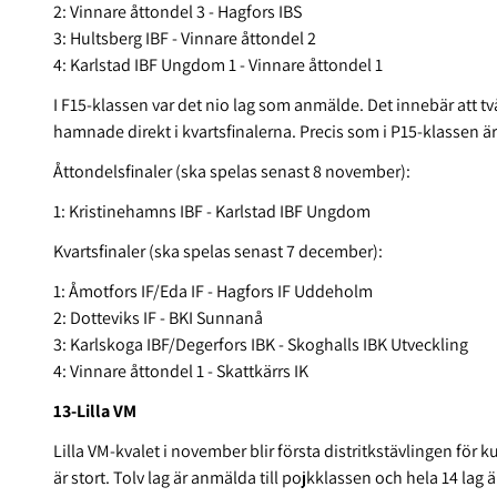
2: Vinnare åttondel 3 - Hagfors IBS
3: Hultsberg IBF - Vinnare åttondel 2
4: Karlstad IBF Ungdom 1 - Vinnare åttondel 1
I F15-klassen var det nio lag som anmälde. Det innebär att tv
hamnade direkt i kvartsfinalerna. Precis som i P15-klassen är 
Åttondelsfinaler (ska spelas senast 8 november):
1: Kristinehamns IBF - Karlstad IBF Ungdom
Kvartsfinaler (ska spelas senast 7 december):
1: Åmotfors IF/Eda IF - Hagfors IF Uddeholm
2: Dotteviks IF - BKI Sunnanå
3: Karlskoga IBF/Degerfors IBK - Skoghalls IBK Utveckling
4: Vinnare åttondel 1 - Skattkärrs IK
13-Lilla VM
Lilla VM-kvalet i november blir första distritkstävlingen för k
är stort. Tolv lag är anmälda till pojkklassen och hela 14 lag ä