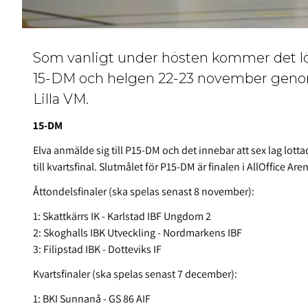
Som vanligt under hösten kommer det l
15-DM och helgen 22-23 november genom
Lilla VM.
15-DM
Elva anmälde sig till P15-DM och det innebar att sex lag lotta
till kvartsfinal. Slutmålet för P15-DM är finalen i AllOffice Are
Åttondelsfinaler (ska spelas senast 8 november):
1: Skattkärrs IK - Karlstad IBF Ungdom 2
2: Skoghalls IBK Utveckling - Nordmarkens IBF
3: Filipstad IBK - Dotteviks IF
Kvartsfinaler (ska spelas senast 7 december):
1: BKI Sunnanå - GS 86 AIF