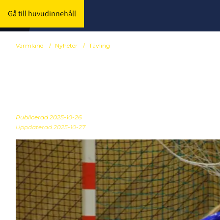
Gå till huvudinnehåll
Värmland
/
Nyheter
/
Tävling
Lottning till
Publicerad
2025-10-26
Uppdaterad 2025-10-27