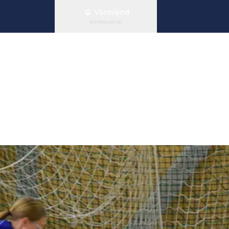
Värmland
Byt förbund här
 15-DM och 13-L