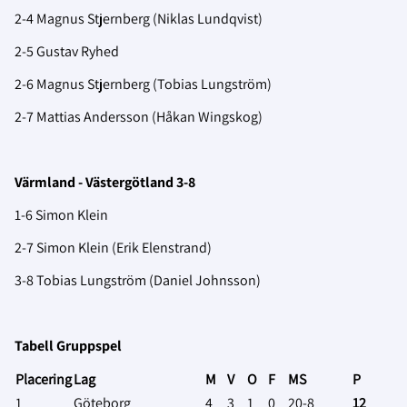
2-4 Magnus Stjernberg (Niklas Lundqvist)
2-5 Gustav Ryhed
2-6 Magnus Stjernberg (Tobias Lungström)
2-7 Mattias Andersson (Håkan Wingskog)
Värmland - Västergötland 3-8
1-6 Simon Klein
2-7 Simon Klein (Erik Elenstrand)
3-8 Tobias Lungström (Daniel Johnsson)
Tabell Gruppspel
Placering
Lag
M
V
O
F
MS
P
1
Göteborg
4
3
1
0
20-8
12