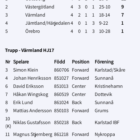
2
Västergötland
4
3
0
1
25-10
9
3
Värmland
4
2
1
1
18-14
7
4
Jämtland/Härjedalen
4
0
1
3
9-22
1
5
Örebro
4
0
1
3
10-28
1
Trupp - Värmland HJ17
Nr
Spelare
Född
Position
Förening
3
Simon Klein
860706
Forward
Karlstad/Skåre
4
Johan Henriksson
851027
Forward
Sunnanå
6
David Eriksson
851013
Center
Kristinehamn
7
Håkan Wingskog
860519
Center
Dottevik
8
Erik Lund
861024
Back
Sunnanå
9
Mattias Andersson
850103
Forward
Grums
10
Niklas Gustafsson
850218
Back
Karlstad IBF
(K)
11
Magnus Stjernberg
861218
Forward
Nykroppa