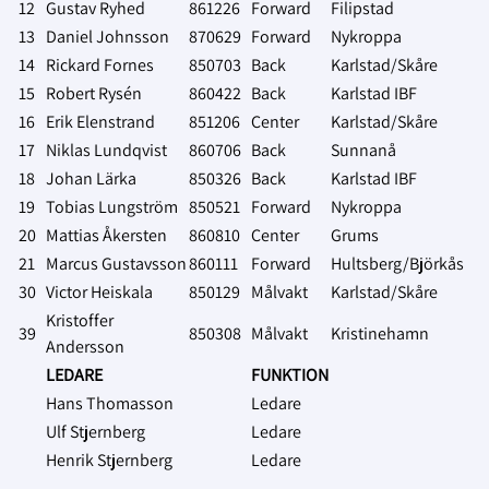
12
Gustav Ryhed
861226
Forward
Filipstad
13
Daniel Johnsson
870629
Forward
Nykroppa
14
Rickard Fornes
850703
Back
Karlstad/Skåre
15
Robert Rysén
860422
Back
Karlstad IBF
16
Erik Elenstrand
851206
Center
Karlstad/Skåre
17
Niklas Lundqvist
860706
Back
Sunnanå
18
Johan Lärka
850326
Back
Karlstad IBF
19
Tobias Lungström
850521
Forward
Nykroppa
20
Mattias Åkersten
860810
Center
Grums
21
Marcus Gustavsson
860111
Forward
Hultsberg/Björkås
30
Victor Heiskala
850129
Målvakt
Karlstad/Skåre
Kristoffer
39
850308
Målvakt
Kristinehamn
Andersson
LEDARE
FUNKTION
Hans Thomasson
Ledare
Ulf Stjernberg
Ledare
Henrik Stjernberg
Ledare