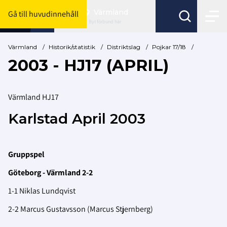
Värmland
Gå till huvudinnehåll
Byt förbund här
Värmland
/
Historik/statistik
/
Distriktslag
/
Pojkar 17/18
/
2003 - HJ17 (APRIL)
Värmland HJ17
Karlstad April 2003
Gruppspel
Göteborg - Värmland 2-2
1-1 Niklas Lundqvist
2-2 Marcus Gustavsson (Marcus Stjernberg)