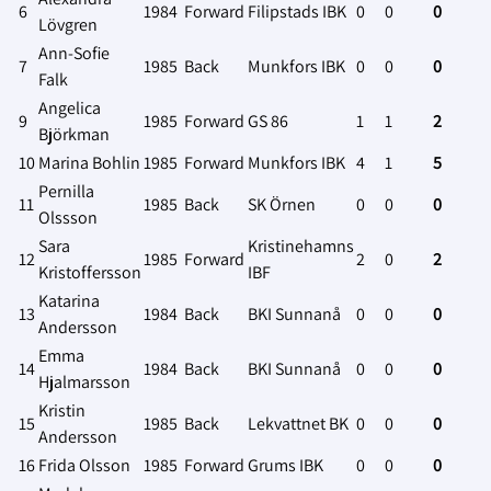
6
1984
Forward
Filipstads IBK
0
0
0
Lövgren
Ann-Sofie
7
1985
Back
Munkfors IBK
0
0
0
Falk
Angelica
9
1985
Forward
GS 86
1
1
2
Björkman
10
Marina Bohlin
1985
Forward
Munkfors IBK
4
1
5
Pernilla
11
1985
Back
SK Örnen
0
0
0
Olssson
Sara
Kristinehamns
12
1985
Forward
2
0
2
Kristoffersson
IBF
Katarina
13
1984
Back
BKI Sunnanå
0
0
0
Andersson
Emma
14
1984
Back
BKI Sunnanå
0
0
0
Hjalmarsson
Kristin
15
1985
Back
Lekvattnet BK
0
0
0
Andersson
16
Frida Olsson
1985
Forward
Grums IBK
0
0
0