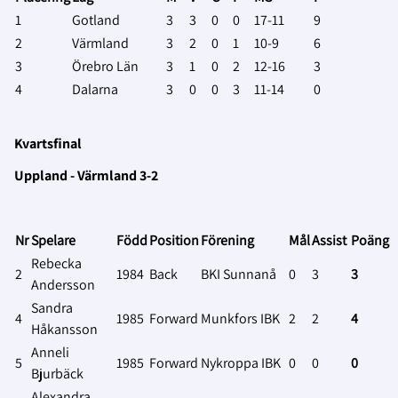
1
Gotland
3
3
0
0
17-11
9
2
Värmland
3
2
0
1
10-9
6
3
Örebro Län
3
1
0
2
12-16
3
4
Dalarna
3
0
0
3
11-14
0
Kvartsfinal
Uppland - Värmland 3-2
Nr
Spelare
Född
Position
Förening
Mål
Assist
Poäng
Rebecka
2
1984
Back
BKI Sunnanå
0
3
3
Andersson
Sandra
4
1985
Forward
Munkfors IBK
2
2
4
Håkansson
Anneli
5
1985
Forward
Nykroppa IBK
0
0
0
Bjurbäck
Alexandra