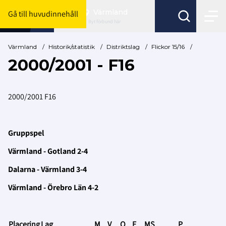
Värmland
Gå till huvudinnehåll
Byt förbund här
Värmland
/
Historik/statistik
/
Distriktslag
/
Flickor 15/16
/
2000/2001 - F16
2000/2001 F16
Gruppspel
Värmland - Gotland 2-4
Dalarna - Värmland 3-4
Värmland - Örebro Län 4-2
Placering
Lag
M
V
O
F
MS
P