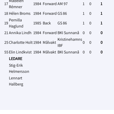
Madelen
17
1984
Forward
AM 97
1
0
1
Rémner
18
Hélen Broms
1984
Forward
GS 86
1
0
1
Pernilla
19
1985
Back
GS 86
1
0
1
Haglund
21
Annika Lindh
1984
Forward
BKI Sunnanå
0
0
0
Kristinehamns
25
Charlotte Holt
1984
Målvakt
0
0
0
IBF
55
Elin Lindkvist
1984
Målvakt
BKI Sunnanå
0
0
0
LEDARE
Stig-Erik
Helmersson
Lennart
Hallberg