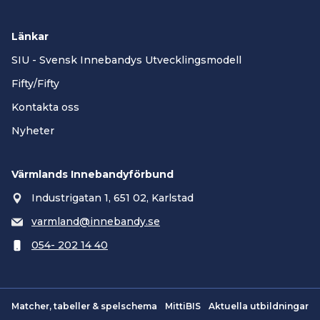
Länkar
SIU - Svensk Innebandys Utvecklingsmodell
Fifty/Fifty
Kontakta oss
Nyheter
Värmlands Innebandyförbund
Industrigatan 1, 651 02, Karlstad
varmland@innebandy.se
054- 202 14 40
Matcher, tabeller & spelschema
MittiBIS
Aktuella utbildningar
Smartsvar AI