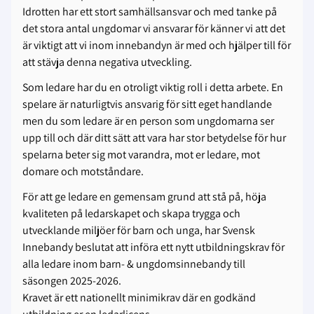
Idrotten har ett stort samhällsansvar och med tanke på
det stora antal ungdomar vi ansvarar för känner vi att det
är viktigt att vi inom innebandyn är med och hjälper till för
att stävja denna negativa utveckling.
Som ledare har du en otroligt viktig roll i detta arbete. En
spelare är naturligtvis ansvarig för sitt eget handlande
men du som ledare är en person som ungdomarna ser
upp till och där ditt sätt att vara har stor betydelse för hur
spelarna beter sig mot varandra, mot er ledare, mot
domare och motståndare.
För att ge ledare en gemensam grund att stå på, höja
kvaliteten på ledarskapet och skapa trygga och
utvecklande miljöer för barn och unga, har Svensk
Innebandy beslutat att införa ett nytt utbildningskrav för
alla ledare inom barn- & ungdomsinnebandy till
säsongen 2025-2026.
Kravet är ett nationellt minimikrav där en godkänd