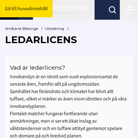
Småland-Blekinge
Gå till huvudinnehåll
Byt förbund här
Småland-Blekinge
/
Utbildning
/
LEDARLICENS
Vad är ledarlicens?
Innebandyn är en idrott som vuxit explosionsartat de
senaste åren, framför allt på ungdomssidan.
Samhället har förändrats och klimatet har blivit allt
tuffare, vilket vi märker av även inom idrotten och på våra
innebandyplaner.
Flertalet matcher fungerar fortfarande utan
anmärkningar, men vi ser ett ökat inslag av
våldstendenser och en tuffare attityd gentemot spelare
och domare på och bredvid planen.