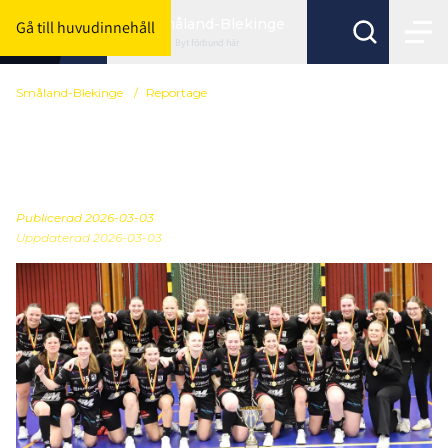
Småland-Blekinge
Gå till huvudinnehåll
Byt förbund här
Småland-Blekinge
/
Reportage
Husqvarna IK mästare i
Smålandscupen 2026
Publicerad
2026-03-03
Uppdaterad 2026-03-03