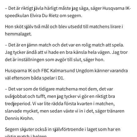
– Det är riktigt jävla härligt måste jag säga, säger Husqvarna IK-
speedkulan Elvira Du Rietz om segern.
Hon sköt själv två mål och blev utsedd till matchens lirare i
hemmalaget.
– Det är en jämn match och det var en rolig match att spela.
Jag tycker ändå att vi hade en bra känsla hela vägen. Jag tror
det är inställningen som avgör till slut, säger hon.
Husqvarna IK och FBC Kalmarsund Ungdom känner varandra
väl eftersom båda spelar i D1.
– Det var som de tidigare matcherna mot dem, det var
svårjobbat och tufft, men jag tycker vi gör en riktigt bra
tredjeperiod. Vi var lite rädda första kvarten i matchen,
slarvade mycket, men sedan växte vi in i det, säger tränaren
Dennis Krohn.
Segern skjuter också in självförtroende i laget som har en
viktig match i helgen.