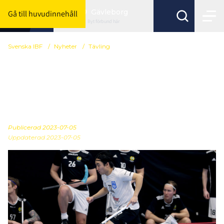
Gävleborg
Gå till huvudinnehåll
Byt förbund här
Svenska IBF
/
Nyheter
/
Tävling
Så ser spelprogrammen
ut för Allsvenskan och
Division 1
Publicerad
2023-07-05
Uppdaterad 2023-07-05