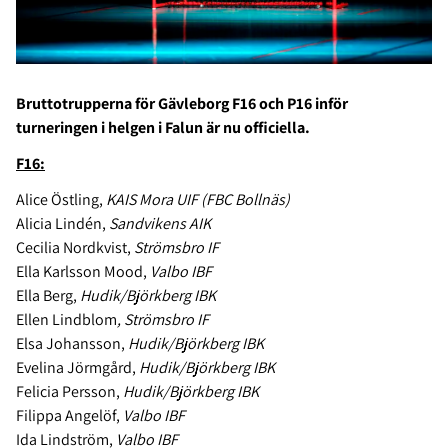
Bruttotrupperna för Gävleborg F16 och P16 inför
turneringen i helgen i Falun är nu officiella.
F16:
Alice Östling,
KAIS Mora UIF (FBC Bollnäs)
Alicia Lindén,
Sandvikens AIK
Cecilia Nordkvist,
Strömsbro IF
Ella Karlsson Mood,
Valbo IBF
Ella Berg,
Hudik/Björkberg IBK
Ellen Lindblom
, Strömsbro IF
Elsa Johansson,
Hudik/Björkberg IBK
Evelina Jörmgård,
Hudik/Björkberg IBK
Felicia Persson,
Hudik/Björkberg IBK
Filippa Angelöf,
Valbo IBF
Ida Lindström,
Valbo IBF