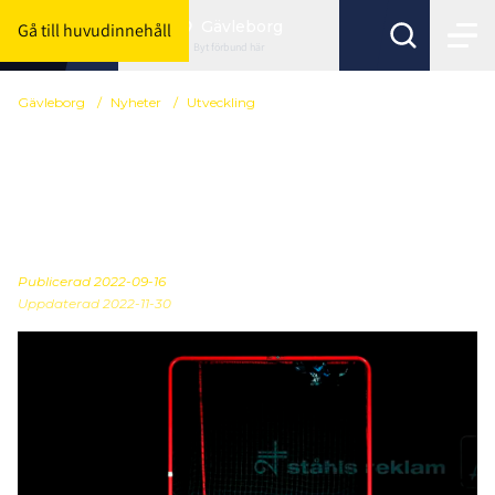
Gävleborg
Gå till huvudinnehåll
Byt förbund här
Gävleborg
/
Nyheter
/
Utveckling
Bruttotrupperna uttagna
inför GUD-Cup i Falun
24/9
Publicerad
2022-09-16
Uppdaterad 2022-11-30